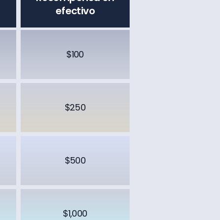
efectivo
$100
$250
$500
$1,000