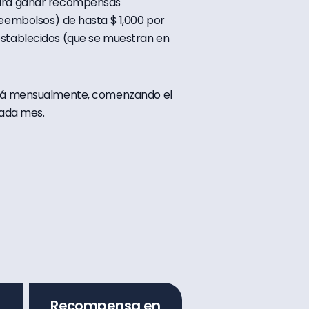
para ganar recompensas
reembolsos) de hasta $ 1,000 por
establecidos (que se muestran en
tará mensualmente, comenzando el
cada mes.
Recompensa en