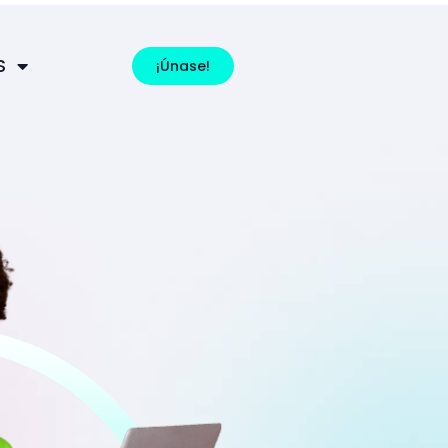
S
¡Únase!