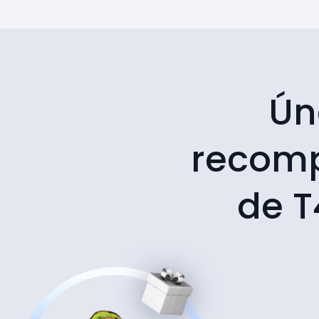
Ún
recom
de T