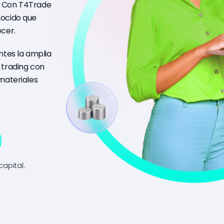
. Con T4Trade
nocido que
ecer.
ntes la amplia
 trading con
materiales
apital.