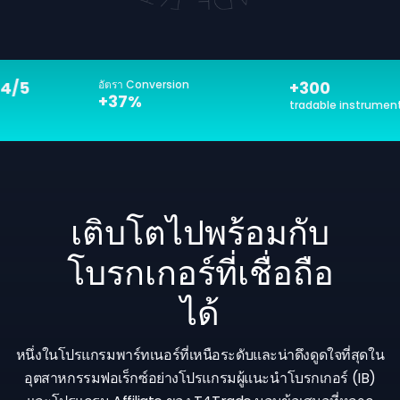
/5
อัตรา Conversion
+300
+37%
tradable instruments
เติบโตไปพร้อมกับ
โบรกเกอร์ที่เชื่อถือ
ได้
หนึ่งในโปรแกรมพาร์ทเนอร์ที่เหนือระดับและน่าดึงดูดใจที่สุดใน
อุตสาหกรรมฟอเร็กซ์อย่างโปรแกรมผู้แนะนำโบรกเกอร์ (IB)