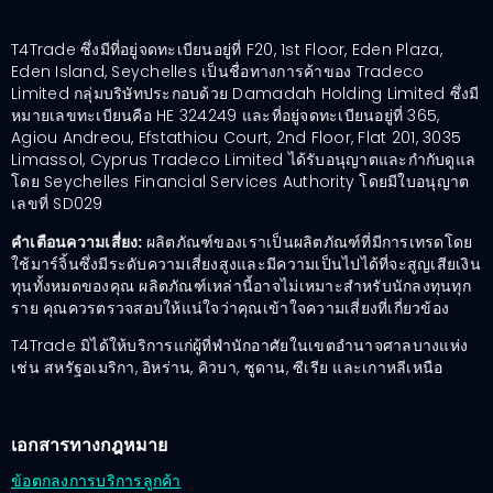
T4Trade ซึ่งมีที่อยู่จดทะเบียนอยู่ที่ F20, 1st Floor, Eden Plaza,
Eden Island, Seychelles เป็นชื่อทางการค้าของ Tradeco
Limited กลุ่มบริษัทประกอบด้วย Damadah Holding Limited ซึ่งมี
หมายเลขทะเบียนคือ HE 324249 และที่อยู่จดทะเบียนอยู่ที่ 365,
Agiou Andreou, Efstathiou Court, 2nd Floor, Flat 201, 3035
Limassol, Cyprus Tradeco Limited ได้รับอนุญาตและกำกับดูแล
โดย Seychelles Financial Services Authority โดยมีใบอนุญาต
เลขที่ SD029
คำเตือนความเสี่ยง:
ผลิตภัณฑ์ของเราเป็นผลิตภัณฑ์ที่มีการเทรดโดย
ใช้มาร์จิ้นซึ่งมีระดับความเสี่ยงสูงและมีความเป็นไปได้ที่จะสูญเสียเงิน
ทุนทั้งหมดของคุณ ผลิตภัณฑ์เหล่านี้อาจไม่เหมาะสำหรับนักลงทุนทุก
ราย คุณควรตรวจสอบให้แน่ใจว่าคุณเข้าใจความเสี่ยงที่เกี่ยวข้อง
T4Trade มิได้ให้บริการแก่ผู้ที่พำนักอาศัยในเขตอำนาจศาลบางแห่ง
เช่น สหรัฐอเมริกา, อิหร่าน, คิวบา, ซูดาน, ซีเรีย และเกาหลีเหนือ
เอกสารทางกฎหมาย
ข้อตกลงการบริการลูกค้า