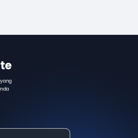
te
 yang
anda