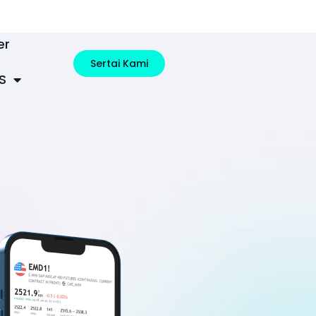
er
Sertai Kami
S