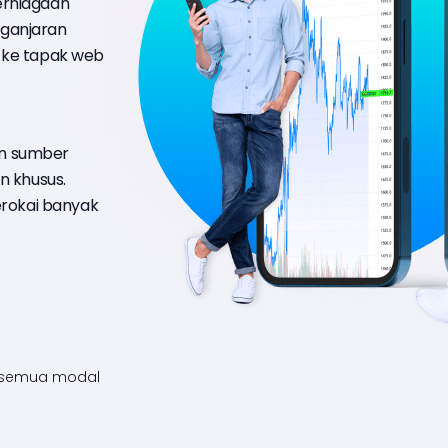
erniagaan
ganjaran
 ke tapak web
n sumber
n khusus.
erokai banyak
 semua modal