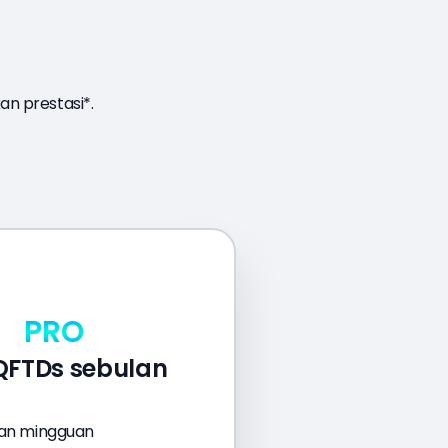
n prestasi*.
PRO
 QFTDs sebulan
an mingguan